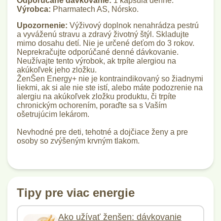
Odporúčané dávkovanie:
1 kapsula denne.
Výrobca:
Pharmatech AS, Nórsko.
Upozornenie:
Výživový doplnok nenahrádza pestrú
a vyváženú stravu a zdravý životný štýl. Skladujte
mimo dosahu detí. Nie je určené deťom do 3 rokov.
Neprekračujte odporúčané denné dávkovanie.
Neužívajte tento výrobok, ak trpíte alergiou na
akúkoľvek jeho zložku.
ŽenŠen Energy+ nie je kontraindikovaný so žiadnymi
liekmi, ak si ale nie ste istí, alebo máte podozrenie na
alergiu na akúkoľvek zložku produktu, či trpíte
chronickým ochorením, poraďte sa s Vaším
ošetrujúcim lekárom.
Nevhodné pre deti, tehotné a dojčiace ženy a pre
osoby so zvýšeným krvným tlakom.
Tipy pre viac energie
Ako užívať ženšen: dávkovanie