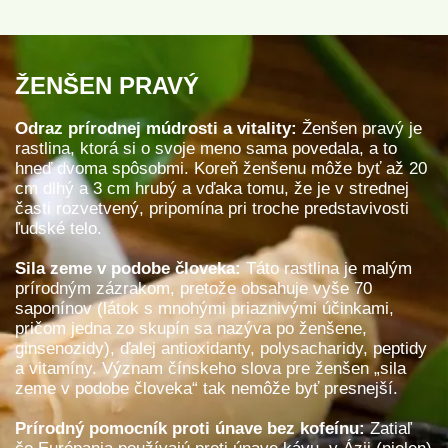
ŽENŠEN PRAVÝ
Odraz prírodnej múdrosti a vitality:
Ženšen pravý je
rastlina, ktorá si o svoje meno sama povedala, a to
hneď dvoma spôsobmi. Koreň ženšenu môže byť až 20
cm dlhý a 3 cm hrubý a vďaka tomu, že je v strednej
časti rozvetvený, pripomína pri troche predstavivosti
ľudské telo.
Sila zeme v podobe človeka:
Táto rastlina je malým
prírodným zázrakom, pretože obsahuje vyše 70
saponínov (látok s mnohými priaznivými účinkami,
pričom jedna zo skupín sa nazýva po ženšene,
ginsenozidy), ďalej antioxidanty, polysacharidy, peptidy
a vitamíny. Význam čínskeho slova pre ženšen „sila
zeme v podobe človeka“ tak nemôže byť presnejší.
Prírodný pomocník proti únave bez kofeínu:
Zatiaľ