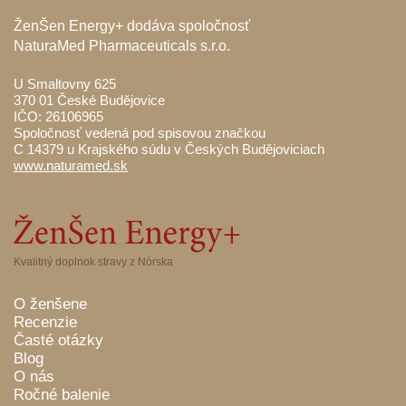
ŽenŠen Energy+ dodáva spoločnosť
NaturaMed Pharmaceuticals s.r.o.
U Smaltovny 625
370 01 České Budějovice
IČO: 26106965
Spoločnosť vedená pod spisovou značkou
C 14379 u Krajského súdu v Českých Budějoviciach
www.naturamed.sk
Kvalitný doplnok stravy z Nórska
O ženšene
Recenzie
Časté otázky
Blog
O nás
Ročné balenie