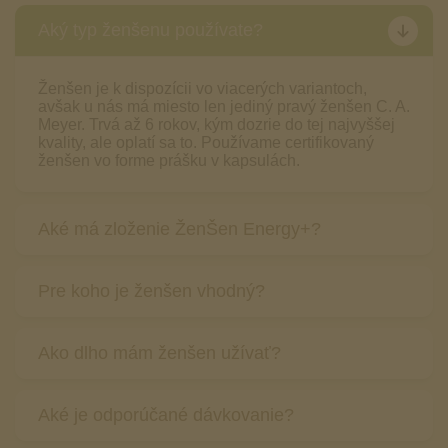
Aký typ ženšenu používate?
Ženšen je k dispozícii vo viacerých variantoch,
avšak u nás má miesto len jediný pravý ženšen C. A.
Meyer. Trvá až 6 rokov, kým dozrie do tej najvyššej
kvality, ale oplatí sa to. Používame certifikovaný
ženšen vo forme prášku v kapsulách.
Aké má zloženie ŽenŠen Energy+?
Okrem pravého ženšenu C. A. Meyer obsahuje
Pre koho je ženšen vhodný?
vitamín C, vitamíny skupiny B a čierne korenie.
Všetky suroviny sa svojimi účinkami navzájom
skvele dopĺňajú, bojujú proti vyčerpaniu a prinášajú
Ženšen si obľúbi každý, kto sa potýka s fyzickou či
Ako dlho mám ženšen užívať?
štedrú porciu energie.
duševnou únavou a pocitom vyčerpania. Či už máte
nedostatok energie vplyvom ťažkej práce, veku
alebo kvôli starostiam, môžete sa na neho
Tak dlho, kým budete potrebovať doplniť energiu.
Aké je odporúčané dávkovanie?
spoľahnúť. Kvôli vysokej koncentrácii by ženšen
Ženšen je vhodný na dlhodobé užívanie, a najmä
nemali užívať deti. Ak dlhodobo užívate lieky,
ľudia s náročným životným štýlom uvítajú pomocníka