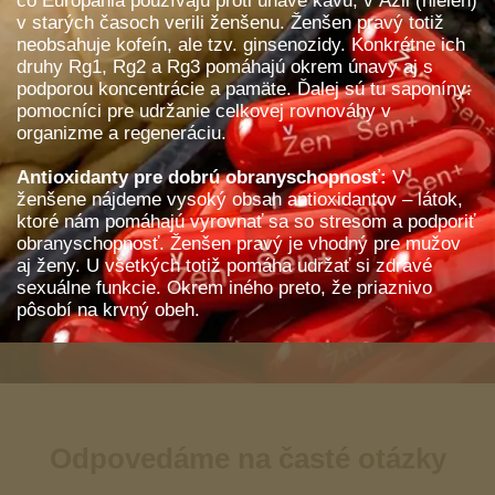
čo Európania používajú proti únave kávu, v Ázii (nielen)
v starých časoch verili ženšenu. Ženšen pravý totiž
neobsahuje kofeín, ale tzv. ginsenozidy. Konkrétne ich
druhy Rg1, Rg2 a Rg3 pomáhajú okrem únavy aj s
podporou koncentrácie a pamäte. Ďalej sú tu saponíny:
pomocníci pre udržanie celkovej rovnováhy v
organizme a regeneráciu.
Antioxidanty pre dobrú obranyschopnosť:
V
ženšene nájdeme vysoký obsah antioxidantov – látok,
ktoré nám pomáhajú vyrovnať sa so stresom a podporiť
obranyschopnosť. Ženšen pravý je vhodný pre mužov
aj ženy. U všetkých totiž pomáha udržať si zdravé
sexuálne funkcie. Okrem iného preto, že priaznivo
pôsobí na krvný obeh.
Odpovedáme na časté otázky