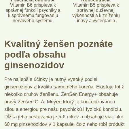
Vitamín B6 prispieva k
Vitamín B5 prispieva k
správnej funkcii psychiky a
správnej duševnej
k správnemu fungovaniu
výkonnosti a k zníženiu
nervového systému.
únavy a vyčerpania.
Kvalitný ženšen poznáte
podľa obsahu
ginsenozidov
Pre najlepšie účinky je nutný vysoký podiel
ginsenozidov a kvalita samotného koreňa. Existuje totiž
niekoľko druhov ženšenu. ŽenŠen Energy+ obsahuje
pravý ženšen C. A. Meyer, ktorý je koncentrovanou
silou a energiou pre našu psychickú i fyzickú kondíciu.
Dĺžka jeho pestovania je 5-6 rokov a obsahuje viac ako
60 mg ginsenozidov v 1 kapsule, čo z neho robí produkt