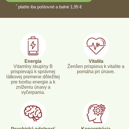
*
platíte iba poštovné a balné 1,95 €
Energia
Vitalita
Vitamíny skupiny B
Ženšen prispieva k vitalite a
prispievajú k správnej
pomáha pri únave.
látkovej premene dôležitej
pre tvorbu energie a k
zníženiu únavy a
vyčerpania.
Psychická odolnosť
Koncentrácia