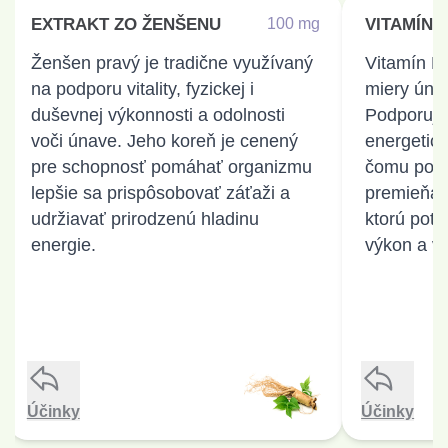
EXTRAKT ZO ŽENŠENU
100 mg
EXTRAKT ZO ŽENŠENU
100 mg
VITAMÍN 
100 mg
Ženšen pravý je tradične využívaný
• Prebúdza Vašu fyzickú a duševnú
Vitamín B3
• Prispiev
na podporu vitality, fyzickej i
výkonnosť.
miery úna
duševnej výkonnosti a odolnosti
• Je osvedčený na vitalitu a energiu.
Podporuje
voči únave. Jeho koreň je cenený
• Pomáha budovať odolnosť voči
energetic
pre schopnosť pomáhať organizmu
stresu.
čomu pomá
lepšie sa prispôsobovať záťaži a
premieňať 
• Po
udržiavať prirodzenú hladinu
ktorú pot
energie.
výkon a vit
• Je spo
Účinky
Účinky