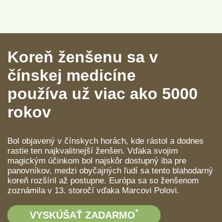
Interaktivní posuvník se načítá…
Koreň ženšenu sa v
čínskej medicíne
používa už viac ako 5000
rokov
Bol objavený v čínskych horách, kde rástol a dodnes
rastie ten najkvalitnejší ženšen. Vďaka svojim
magickým účinkom bol najskôr dostupný iba pre
panovníkov, medzi obyčajných ľudí sa tento blahodarný
koreň rozšíril až postupne. Európa sa so ženšenom
zoznámila v 13. storočí vďaka Marcovi Polovi.
*
VYSKÚŠAŤ ZADARMO