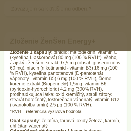
poraďte sa o užívaní ženšenu so svojím lekárom.
na boj s únavou. Dôležité je užívať ho každý deň
Denne užívajte 1 kapsulu. Pre maximalizáciu účinku
Zaväzujem sa k ďalšiemu odberu?
bez prestávok.
odporúčame dlhodobé užívanie, skôr než zvýšenie
počtu kapsúl denne.
Obdržíte od nás iba túto jednu zásielku ŽenŠen
Energy+ a zaplatíte iba náklady na dopravu vo výške
1,95 €, pokiaľ ste si neobjednali aj iný produkt.
Zloženie ŽenŠen Energy+
Zloženie 1 kapsuly
: plnidlo: maltodextrín, vitamín C
(kyselina L-askorbová) 80 mg (100 % RVH*), všehoj
ázijský - ženšen extrakt 97,5 mg (obsah ginsenozidov
60 mg), niacín (nikotínamid - vitamín B3) 16 mg (100
% RVH), kyselina pantoténová (D-pantotenát
vápenatý - vitamín B5) 6 mg (100 % RVH), čierne
korenie extrakt (Bioperine®) 1,5mg, vitamín B6
(pyridoxín-hydrochlorid) 4,2 mg (300% RVH),
protihrudkujúca látka: oxid kremičitý, stabilizátory:
stearát horečnatý, fosforečnan vápenatý, vitamín B12
(kyanokolbalamín) 2,5 μg (100 % RVH).
*RVH = referenčná výživová hodnota
Obal kapsuly:
želatína, farbivá: oxidy železa, karmín,
uhličitan vápenatý