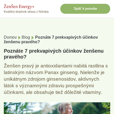
Späť k ponuke
Kvalitný doplnok stravy z Nórska
Domov
Blog
Poznáte 7 prekvapivých účinkov
ženšenu pravého?
Poznáte 7 prekvapivých účinkov ženšenu
pravého?
Ženšen pravý je antioxidantami nabitá rastlina s
latinským názvom Panax ginseng. Nielenže je
unikátnym zdrojom ginsenosidov, aktívnych
látok s významnými zdraviu prospešnými
účinkami, ale obsahuje tiež dôležité vitamíny.