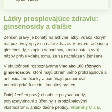
Látky prospievajúce zdraviu:
ginsenosidy a ďalšie
Ženšen pravý je bohatý na aktívne látky, vďaka ktorým
má pozitívny vplyv na naše zdravie. V prvom rade ide o
ginsenosidy, skupinu saponínov, ktorá dostala svoj
názov práve vďaka tomu, že sa nachádza v ženšene.
V skutočnosti rozpoznávame
viac ako 100 rôznych
ginsenosidov
, ktoré majú okrem iného protizápalové a
antioxidačné účinky a pomáhajú podporovať
neurologické funkcie i imunitný systém.
Ďalej ženšen pravý obsahuje polysacharidy,
polyacetylénové zlúčeniny s protizápalovými
vlastnosťami, antioxidačné peptidy,
vitamíny C a B
,