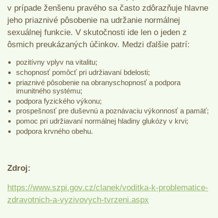
v prípade ženšenu pravého sa často zdôrazňuje hlavne
jeho priaznivé pôsobenie na udržanie normálnej
sexuálnej funkcie. V skutočnosti ide len o jeden z
ôsmich preukázaných účinkov. Medzi ďalšie patrí:
pozitívny vplyv na vitalitu;
schopnosť pomôcť pri udržiavaní bdelosti;
priaznivé pôsobenie na obranyschopnosť a podpora
imunitného systému;
podpora fyzického výkonu;
prospešnosť pre duševnú a poznávaciu výkonnosť a pamäť;
pomoc pri udržiavaní normálnej hladiny glukózy v krvi;
podpora krvného obehu.
Zdroj:
https://www.szpi.gov.cz/clanek/voditka-k-problematice-
zdravotnich-a-vyzivovych-tvrzeni.aspx