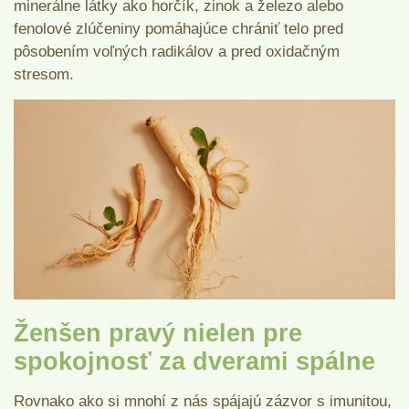
minerálne látky ako horčík, zinok a železo alebo
fenolové zlúčeniny pomáhajúce chrániť telo pred
pôsobením voľných radikálov a pred oxidačným
stresom.
Ženšen pravý nielen pre
spokojnosť za dverami spálne
Rovnako ako si mnohí z nás spájajú zázvor s imunitou,