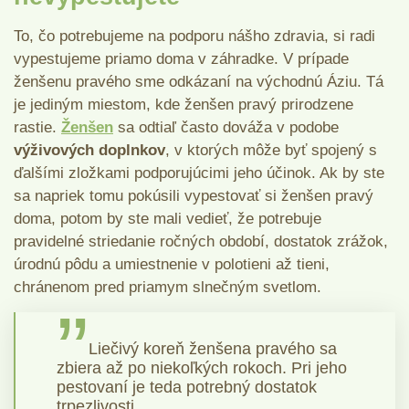
To, čo potrebujeme na podporu nášho zdravia, si radi
vypestujeme priamo doma v záhradke. V prípade
ženšenu pravého sme odkázaní na východnú Áziu. Tá
je jediným miestom, kde ženšen pravý prirodzene
rastie.
Ženšen
sa odtiaľ často dováža v podobe
výživových doplnkov
, v ktorých môže byť spojený s
ďalšími zložkami podporujúcimi jeho účinok. Ak by ste
sa napriek tomu pokúsili vypestovať si ženšen pravý
doma, potom by ste mali vedieť, že potrebuje
pravidelné striedanie ročných období, dostatok zrážok,
úrodnú pôdu a umiestnenie v polotieni až tieni,
chránenom pred priamym slnečným svetlom.
Liečivý koreň ženšena pravého sa
zbiera až po niekoľkých rokoch. Pri jeho
pestovaní je teda potrebný dostatok
trpezlivosti.