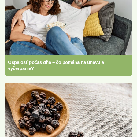
Ospalosť počas dňa – čo pomáha na únavu a
vyčerpanie?