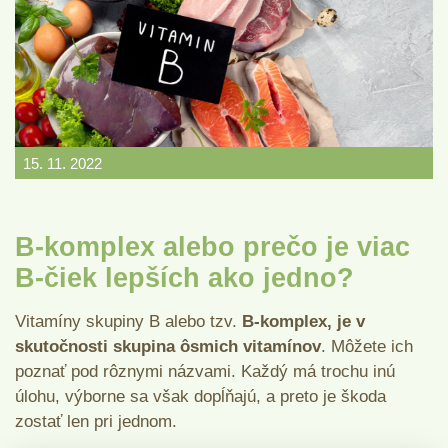
15. 11. 2022
B-komplex alebo prečo je viac
B-čiek lepších ako jedno?
Vitamíny skupiny B alebo tzv.
B-komplex, je v
skutočnosti skupina ôsmich vitamínov
. Môžete ich
poznať pod rôznymi názvami. Každý má trochu inú
úlohu, výborne sa však dopĺňajú, a preto je škoda
zostať len pri jednom.