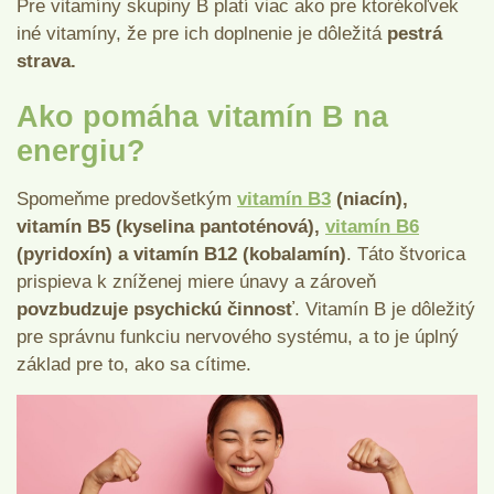
Pre vitamíny skupiny B platí viac ako pre ktorékoľvek
iné vitamíny, že pre ich doplnenie je dôležitá
pestrá
strava.
Ako pomáha vitamín B na
energiu?
Spomeňme predovšetkým
vitamín B3
(niacín),
vitamín B5 (kyselina pantoténová),
vitamín B6
(pyridoxín) a vitamín B12 (kobalamín)
. Táto štvorica
prispieva k zníženej miere únavy a zároveň
povzbudzuje psychickú činnosť
. Vitamín B je dôležitý
pre správnu funkciu nervového systému, a to je úplný
základ pre to, ako sa cítime.