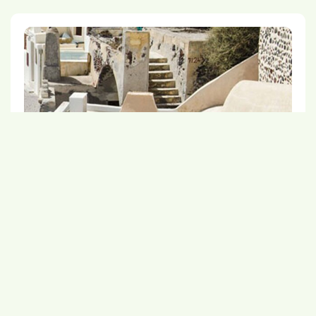
"Vzala som si na tento výlet ŽenŠen Energy+"