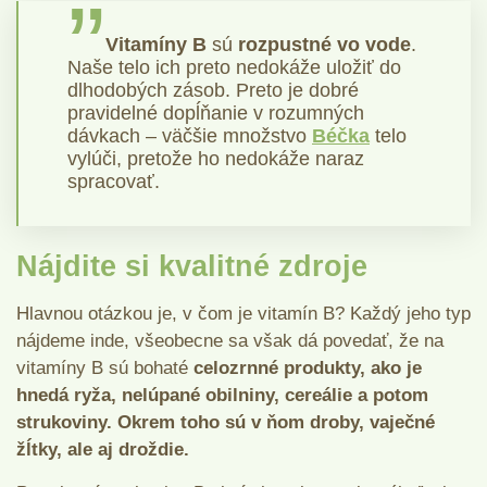
Vitamíny B
sú
rozpustné vo vode
.
Naše telo ich preto nedokáže uložiť do
dlhodobých zásob. Preto je dobré
pravidelné dopĺňanie v rozumných
dávkach – väčšie množstvo
Béčka
telo
vylúči, pretože ho nedokáže naraz
spracovať.
Nájdite si kvalitné zdroje
Hlavnou otázkou je, v čom je vitamín B? Každý jeho typ
nájdeme inde, všeobecne sa však dá povedať, že na
vitamíny B sú bohaté
celozrnné produkty, ako je
hnedá ryža, nelúpané obilniny, cereálie a potom
strukoviny. Okrem toho sú v ňom droby, vaječné
žĺtky, ale aj droždie.