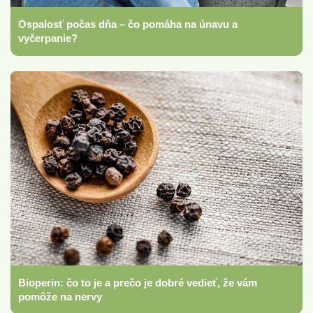
Ospalosť počas dňa – čo pomáha na únavu a
vyčerpanie?
Bioperin: čo to je a prečo je dobré vedieť, že vám
pomôže na nervy